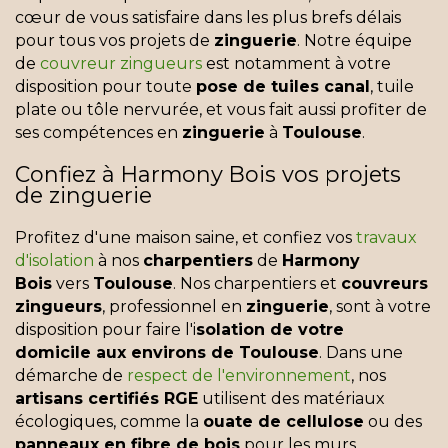
cœur de vous satisfaire dans les plus brefs délais
pour tous vos projets de
zinguerie
. Notre équipe
de
couvreur zingueurs
est notamment à votre
disposition pour toute
pose de tuiles canal
, tuile
plate ou tôle nervurée, et vous fait aussi profiter de
ses compétences en
zinguerie
à
Toulouse
.
Confiez à Harmony Bois vos projets
de zinguerie
Profitez d'une maison saine, et confiez vos
travaux
d'isolation
à nos
charpentiers
de
Harmony
Bois
vers
Toulouse
. Nos charpentiers et
couvreurs
zingueurs
, professionnel en
zinguerie
, sont à votre
disposition pour faire l'i
solation de votre
domicile aux environs de Toulouse
. Dans une
démarche de
respect de l'environnement
, nos
artisans certifiés RGE
utilisent des matériaux
écologiques, comme la
ouate de cellulose
ou des
panneaux en fibre de bois
pour les murs