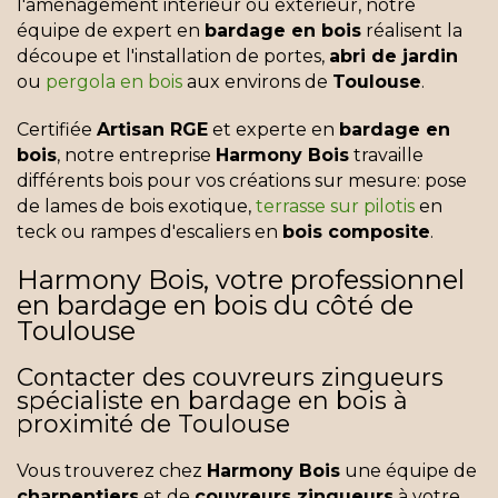
l'aménagement intérieur ou extérieur, notre
équipe de expert en
bardage en bois
réalisent la
découpe et l'installation de portes,
abri de jardin
ou
pergola en bois
aux environs de
Toulouse
.
Certifiée
Artisan RGE
et experte en
bardage en
bois
, notre entreprise
Harmony Bois
travaille
différents bois pour vos créations sur mesure: pose
de lames de bois exotique,
terrasse sur pilotis
en
teck ou rampes d'escaliers en
bois composite
.
Harmony Bois, votre professionnel
en bardage en bois du côté de
Toulouse
Contacter des couvreurs zingueurs
spécialiste en bardage en bois à
proximité de Toulouse
Vous trouverez chez
Harmony Bois
une équipe de
charpentiers
et de
couvreurs zingueurs
à votre