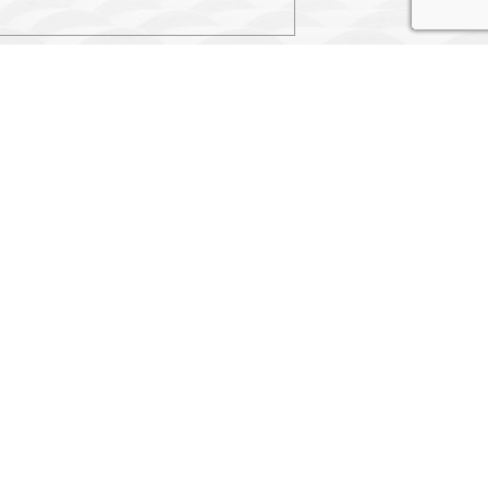
laire, j'accepte que les informations saisies
cadre de la demande formulée et de la relation
découler.