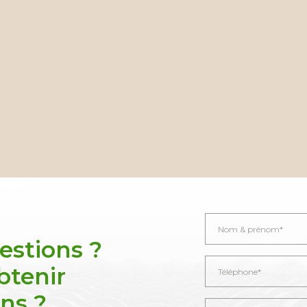
estions ?
btenir
ns ?