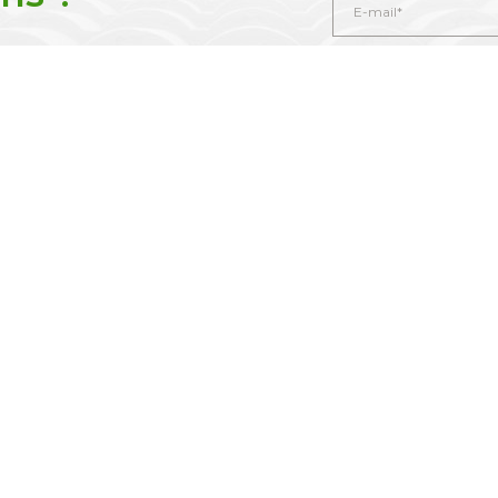
En soumettant ce formu
soient exploitées dans le 
commerciale qui peut en 
it Lagrave
saint michel